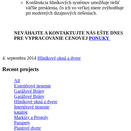
Konštrukcia hliníkových systémov umožňuje riešiť
väčšie presklenia, čo ich vo veľkej miere zvýhodňuje
pri moderných dizajnových riešeniach.
NEVÁHAJTE A KONTAKTUJTE NÁS EŠTE DNES
PRE VYPRACOVANIE CENOVEJ
PONUKY
4. septembra 2014
Hliníkové okná a dvere
Recent projects
All
Exteriérové tienenie
Garážové Brány
Garážové Brány
Hliníkové okná a dvere
Interiérové tienenie
katalóg
Markízy a Pergoly
Parapety
Plastové dvere