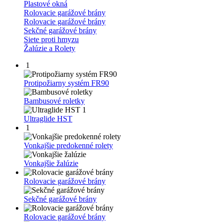
Plastové okná
Rolovacie garážové brány
Rolovacie garážové brány
Sekčné garážové brány
Siete proti hmyzu
Žalúzie a Rolety
1
Protipožiarny systém FR90
Bambusové roletky
1
Ultraglide HST
1
Vonkajšie predokenné rolety
Vonkajšie žalúzie
Rolovacie garážové brány
Sekčné garážové brány
Rolovacie garážové brány