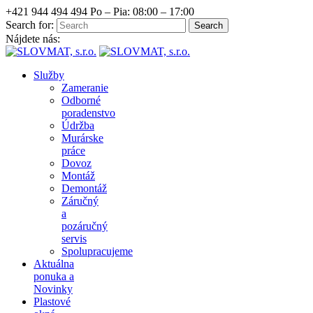
+421 944 494 494
Po – Pia: 08:00 – 17:00
Search for:
Nájdete nás:
Služby
Zameranie
Odborné
poradenstvo
Údržba
Murárske
práce
Dovoz
Montáž
Demontáž
Záručný
a
pozáručný
servis
Spolupracujeme
Aktuálna
ponuka a
Novinky
Plastové