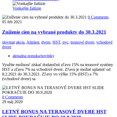
Vonkajšie žalúzie
0 Comments
05
feb 2021
Zníženie cien na vybrané produkty do 30.3.2021
slovmat
akcia
,
Aliplast
,
dvere
,
HST
,
pvc
,
terasové dvere
,
vchodové
dvere
aktualna ponuka/novinky
Využite možnosť získať dodatočnú zľavu 15% na terasové systémy
HST a zľavu 7% na vchodové dvere. Zľavu je možné uplatniť od
8.2.2021 do 30.3.2021. Zľavy vo výške 15% (HST) a 7%
(vchodové dvere) sa
0 Comments
29
máj 2020
LETNÝ BONUS NA TERASOVÉ DVERE HST