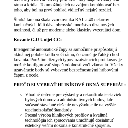
rámu a krídla. To umožňuje ich navzájom kombinovať bez
toho, aby bol na prvý pohľad viditeľný nejaký rozdiel.
Široká farebná škála vzorkovníka RAL a 40 dekorov
laminačných fólií dáva obrovské množstvo dizajnových
možností, či už pre moderne alebo klasicky vyzerajúci dom.
Kovanie G-U Unijet CC:
Inteligentné automatické čapy sa samočinne prispôsobujú
aktuálnej polohe krídla voči rámu, čo zaručuje ľahký chod
kovania. Použitím rôznych typov uzatváracích protikusov je
možné konfigurovať stupeň odolnosti voči vlámaniu. Všetky
uzatváracie body sú vybavené bezpečnostnými hríbovými
čapmi z ocele.
PREČO SI VYBRAŤ HLINÍKOVÉ OKNÁ SUPERIÁL:
Vhodné riešenie pre výstavby a rekonštrukcie stavieb
bytových domov a administratívnych budov, kde
súčasné stavebné riešenie nevyžaduje tie najvyššie
tepelnoizolačné štandardy.
Presná výroba hliníkových profilov a kvalitná
technológia ich spracovania umožňujú dosiahnuť
esteticky veľmi dokonalé konštrukčné spojenia.