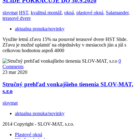
SLIDE POKRAČUJE DO 30.9.2020
slovmat
HST
,
kvalitná montáž
,
okná
,
plastové okná
,
Salamander
,
terasové dvere
aktualna ponuka/novinky
Využite letnú zľavu 15% na posuvné terasové dvere HST Slide.
Zľavu je možné uplatniť na objednávky v mesiacoch jún a júl s
celkovou hodnotou aspoň 4000
0
Comments
23
mar 2020
Stručný prehľad vonkajšieho tienenia SLOV-MAT,
s.r.o
slovmat
aktualna ponuka/novinky
2014 Copyright - SLOV-MAT, s.r.o.
Plastové okná