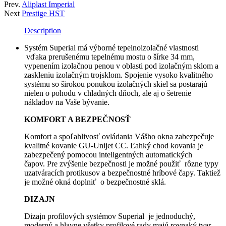
Prev.
Aliplast Imperial
Next
Prestige HST
Description
Systém Superial má výborné tepelnoizolačné vlastnosti
vďaka prerušenému tepelnému mostu o šírke 34 mm,
vypenením izolačnou penou v oblasti pod izolačným sklom a
zaskleniu izolačným trojsklom. Spojenie vysoko kvalitného
systému so širokou ponukou izolačných skiel sa postarajú
nielen o pohodu v chladných dňoch, ale aj o šetrenie
nákladov na Vaše bývanie.
KOMFORT A BEZPEČNOSŤ
Komfort a spoľahlivosť ovládania Vášho okna zabezpečuje
kvalitné kovanie GU-Unijet CC. Ľahký chod kovania je
zabezpečený pomocou inteligentných automatických
čapov. Pre zvýšenie bezpečnosti je možné použiť rôzne typy
uzatváracích protikusov a bezpečnostné hríbové čapy. Taktiež
je možné okná doplniť o bezpečnostné sklá.
DIZAJN
Dizajn profilových systémov Superial je jednoduchý,
moderný a hlavne všetky profilové rady majú rovnaký tvar