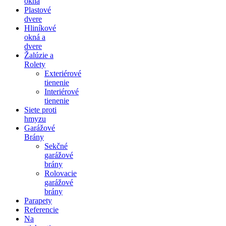
okná
Plastové
dvere
Hliníkové
okná a
dvere
Žalúzie a
Rolety
Exteriérové
tienenie
Interiérové
tienenie
Siete proti
hmyzu
Garážové
Brány
Sekčné
garážové
brány
Rolovacie
garážové
brány
Parapety
Referencie
Na