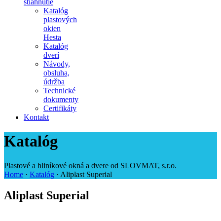
stiahnutie
Katalóg
plastových
okien
Hesta
Katalóg
dverí
Návody,
obsluha,
údržba
Technické
dokumenty
Certifikáty
Kontakt
Katalóg
Plastové a hliníkové okná a dvere od SLOVMAT, s.r.o.
Home
·
Katalóg
·
Aliplast Superial
Aliplast Superial