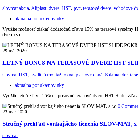
slovmat
akcia
,
Aliplast
,
dvere
,
HST
,
pvc
,
terasové dvere
,
vchodové d
aktualna ponuka/novinky
Využite možnosť získať dodatočnú zľavu 15% na terasové systémy 
dvere) sa
29
máj 2020
LETNÝ BONUS NA TERASOVÉ DVERE HST SLID
slovmat
HST
,
kvalitná montáž
,
okná
,
plastové okná
,
Salamander
,
tera
aktualna ponuka/novinky
Využite letnú zľavu 15% na posuvné terasové dvere HST Slide. Zľav
0 Commen
23
mar 2020
Stručný prehľad vonkajšieho tienenia SLOV-MAT, s.
slovmat