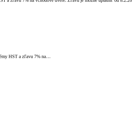
HST a zľavu 7% na vchodové dvere. Zľavu je možné uplatniť od 8.2.
ystémy HST a zľavu 7% na…