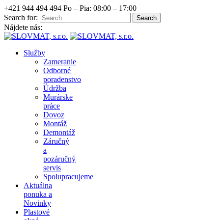
+421 944 494 494
Po – Pia: 08:00 – 17:00
Search for:
Nájdete nás:
Služby
Zameranie
Odborné
poradenstvo
Údržba
Murárske
práce
Dovoz
Montáž
Demontáž
Záručný
a
pozáručný
servis
Spolupracujeme
Aktuálna
ponuka a
Novinky
Plastové