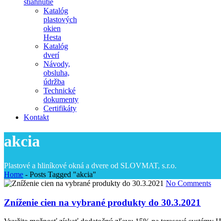
stiahnutie
Katalóg
plastových
okien
Hesta
Katalóg
dverí
Návody,
obsluha,
údržba
Technické
dokumenty
Certifikáty
Kontakt
akcia
Plastové a hliníkové okná a dvere od SLOVMAT, s.r.o.
Home
-
Posts Tagged "akcia"
No Comments
Zníženie cien na vybrané produkty do 30.3.2021