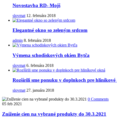
Novostavba RD- Mojš
slovmat
12. februára 2018
Elegantné okno so zeleným srdcom
admin
8. februára 2018
Výmena schodiskových okien Bytča
slovmat
6. februára 2018
Rozšírili sme ponuku v doplnkoch pre hliníkové
slovmat
27. januára 2018
0 Comments
05
feb 2021
Zníženie cien na vybrané produkty do 30.3.2021