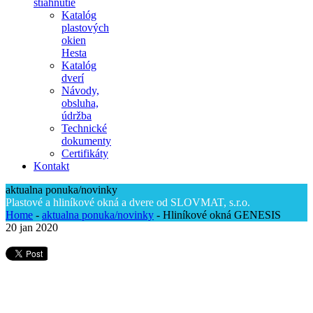
stiahnutie
Katalóg
plastových
okien
Hesta
Katalóg
dverí
Návody,
obsluha,
údržba
Technické
dokumenty
Certifikáty
Kontakt
aktualna ponuka/novinky
Plastové a hliníkové okná a dvere od SLOVMAT, s.r.o.
Home
-
aktualna ponuka/novinky
-
Hliníkové okná GENESIS
20
jan 2020