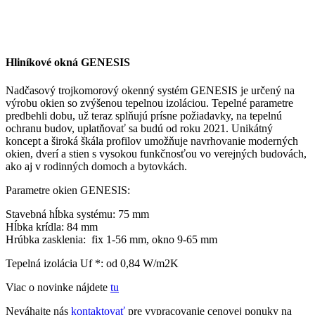
Hliníkové okná GENESIS
Nadčasový trojkomorový okenný systém GENESIS je určený na
výrobu okien so zvýšenou tepelnou izoláciou. Tepelné parametre
predbehli dobu, už teraz splňujú prísne požiadavky, na tepelnú
ochranu budov, uplatňovať sa budú od roku 2021. Unikátný
koncept a široká škála profilov umožňuje navrhovanie moderných
okien, dverí a stien s vysokou funkčnosťou vo verejných budovách,
ako aj v rodinných domoch a bytovkách.
Parametre okien GENESIS:
Stavebná hĺbka systému: 75 mm
Hĺbka krídla: 84 mm
Hrúbka zasklenia: fix 1-56 mm, okno 9-65 mm
Tepelná izolácia Uf *: od 0,84 W/m2K
Viac o novinke nájdete
tu
Neváhajte nás
kontaktovať
pre vypracovanie cenovej ponuky na