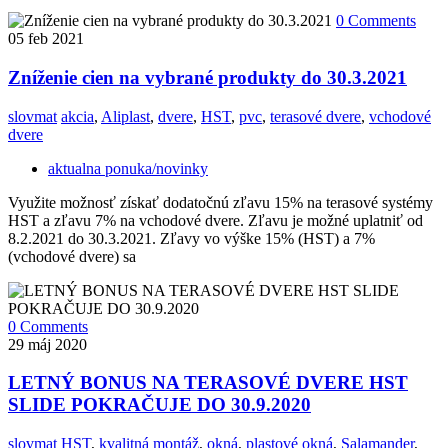
0 Comments
05
feb 2021
Zníženie cien na vybrané produkty do 30.3.2021
slovmat
akcia
,
Aliplast
,
dvere
,
HST
,
pvc
,
terasové dvere
,
vchodové
dvere
aktualna ponuka/novinky
Využite možnosť získať dodatočnú zľavu 15% na terasové systémy
HST a zľavu 7% na vchodové dvere. Zľavu je možné uplatniť od
8.2.2021 do 30.3.2021. Zľavy vo výške 15% (HST) a 7%
(vchodové dvere) sa
0 Comments
29
máj 2020
LETNÝ BONUS NA TERASOVÉ DVERE HST
SLIDE POKRAČUJE DO 30.9.2020
slovmat
HST
,
kvalitná montáž
,
okná
,
plastové okná
,
Salamander
,