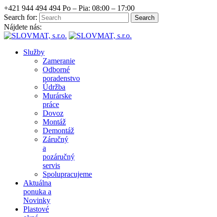
+421 944 494 494
Po – Pia: 08:00 – 17:00
Search for:
Nájdete nás:
Služby
Zameranie
Odborné
poradenstvo
Údržba
Murárske
práce
Dovoz
Montáž
Demontáž
Záručný
a
pozáručný
servis
Spolupracujeme
Aktuálna
ponuka a
Novinky
Plastové