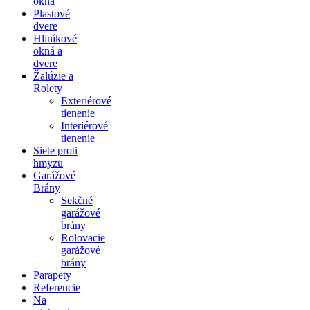
okná
Plastové
dvere
Hliníkové
okná a
dvere
Žalúzie a
Rolety
Exteriérové
tienenie
Interiérové
tienenie
Siete proti
hmyzu
Garážové
Brány
Sekčné
garážové
brány
Rolovacie
garážové
brány
Parapety
Referencie
Na