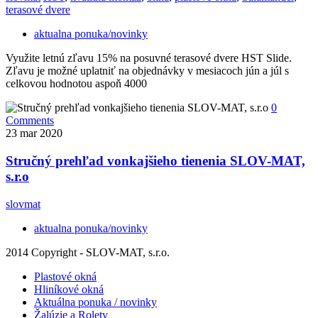
terasové dvere
aktualna ponuka/novinky
Využite letnú zľavu 15% na posuvné terasové dvere HST Slide.
Zľavu je možné uplatniť na objednávky v mesiacoch jún a júl s
celkovou hodnotou aspoň 4000
0
Comments
23
mar 2020
Stručný prehľad vonkajšieho tienenia SLOV-MAT,
s.r.o
slovmat
aktualna ponuka/novinky
2014 Copyright - SLOV-MAT, s.r.o.
Plastové okná
Hliníkové okná
Aktuálna ponuka / novinky
Žalúzie a Rolety