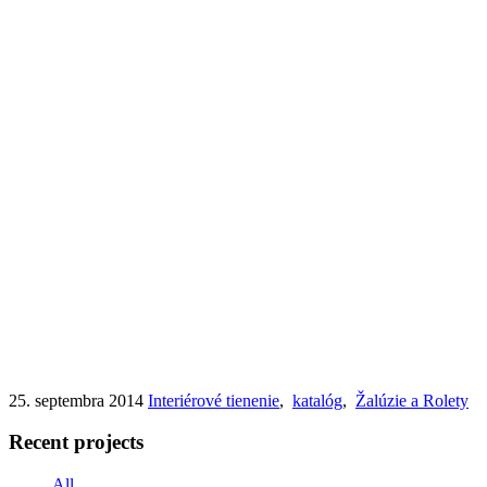
25. septembra 2014
Interiérové tienenie
,
katalóg
,
Žalúzie a Rolety
Recent projects
All