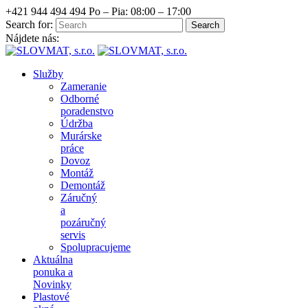
+421 944 494 494
Po – Pia: 08:00 – 17:00
Search for:
Nájdete nás:
Služby
Zameranie
Odborné
poradenstvo
Údržba
Murárske
práce
Dovoz
Montáž
Demontáž
Záručný
a
pozáručný
servis
Spolupracujeme
Aktuálna
ponuka a
Novinky
Plastové