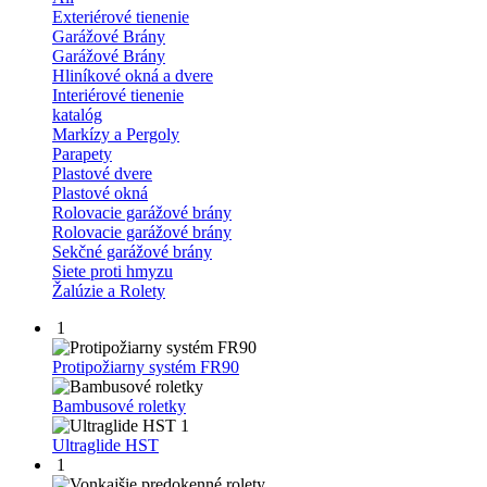
Exteriérové tienenie
Garážové Brány
Garážové Brány
Hliníkové okná a dvere
Interiérové tienenie
katalóg
Markízy a Pergoly
Parapety
Plastové dvere
Plastové okná
Rolovacie garážové brány
Rolovacie garážové brány
Sekčné garážové brány
Siete proti hmyzu
Žalúzie a Rolety
1
Protipožiarny systém FR90
Bambusové roletky
1
Ultraglide HST
1