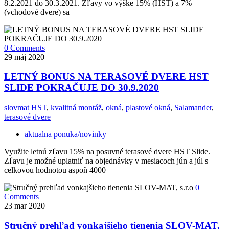
8.2.2021 do 30.3.2021. Zľavy vo výške 15% (HST) a 7%
(vchodové dvere) sa
0 Comments
29
máj 2020
LETNÝ BONUS NA TERASOVÉ DVERE HST
SLIDE POKRAČUJE DO 30.9.2020
slovmat
HST
,
kvalitná montáž
,
okná
,
plastové okná
,
Salamander
,
terasové dvere
aktualna ponuka/novinky
Využite letnú zľavu 15% na posuvné terasové dvere HST Slide.
Zľavu je možné uplatniť na objednávky v mesiacoch jún a júl s
celkovou hodnotou aspoň 4000
0
Comments
23
mar 2020
Stručný prehľad vonkajšieho tienenia SLOV-MAT,