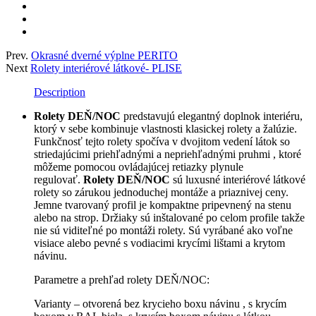
Prev.
Okrasné dverné výplne PERITO
Next
Rolety interiérové látkové- PLISE
Description
Rolety DEŇ/NOC
predstavujú elegantný doplnok interiéru,
ktorý v sebe kombinuje vlastnosti klasickej rolety a žalúzie.
Funkčnosť tejto rolety spočíva v dvojitom vedení látok so
striedajúcimi priehľadnými a nepriehľadnými pruhmi , ktoré
môžeme pomocou ovládajúcej retiazky plynule
regulovať.
Rolety DEŇ/NOC
sú luxusné interiérové látkové
rolety so zárukou jednoduchej montáže a priaznivej ceny.
Jemne tvarovaný profil je kompaktne pripevnený na stenu
alebo na strop. Držiaky sú inštalované po celom profile takže
nie sú viditeľné po montáži rolety. Sú vyrábané ako voľne
visiace alebo pevné s vodiacimi krycími lištami a krytom
návinu.
Parametre a prehľad rolety DEŇ/NOC:
Varianty – otvorená bez krycieho boxu návinu , s krycím