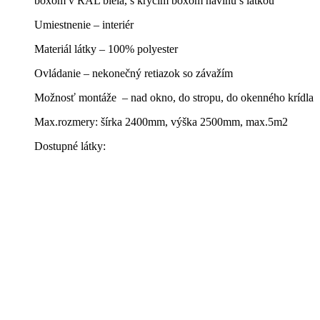
boxom v RAL biela, s krycím boxom návinu s látkou
Umiestnenie – interiér
Materiál látky – 100% polyester
Ovládanie – nekonečný retiazok so závažím
Možnosť montáže – nad okno, do stropu, do okenného krídla
Max.rozmery: šírka 2400mm, výška 2500mm, max.5m2
Dostupné látky: