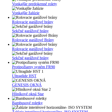
Vonkajšie predokenné rolety
Vonkajšie žalúzie
Rolovacie garážové brány
Sekčné garážové brány
Rolovacie garážové Brány
Rolovacie garážové brány
Sekčné garážové brány
Protipožiarny systém FR90
1
Ultraglide HST
GENESIS OKNÁ
2
Hliníkové okná Star
Bambusové roletky
Žalúzie interiérové horizontálne- ISO SYSTEM