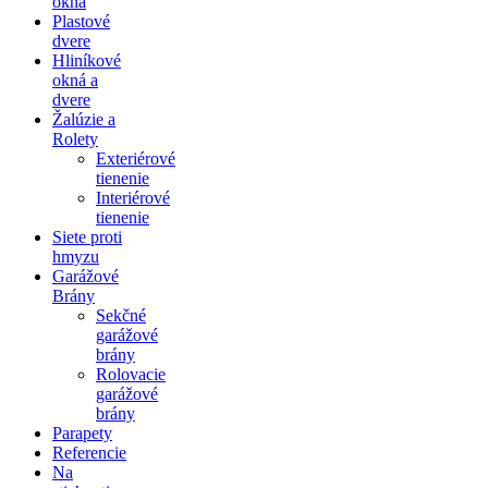
okná
Plastové
dvere
Hliníkové
okná a
dvere
Žalúzie a
Rolety
Exteriérové
tienenie
Interiérové
tienenie
Siete proti
hmyzu
Garážové
Brány
Sekčné
garážové
brány
Rolovacie
garážové
brány
Parapety
Referencie
Na