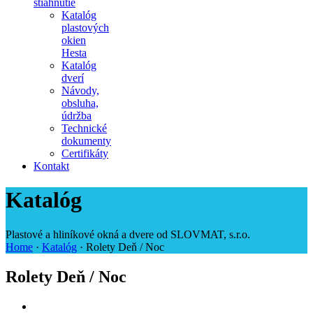
stiahnutie
Katalóg
plastových
okien
Hesta
Katalóg
dverí
Návody,
obsluha,
údržba
Technické
dokumenty
Certifikáty
Kontakt
Katalóg
Plastové a hliníkové okná a dvere od SLOVMAT, s.r.o.
Home
·
Katalóg
·
Rolety Deň / Noc
Rolety Deň / Noc