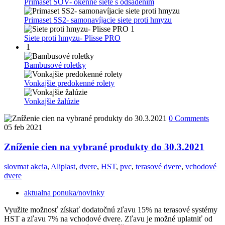
Primaset SOV- okenné siete s odsadením
Primaset SS2- samonavíjacie siete proti hmyzu
1
Siete proti hmyzu- Plisse PRO
1
Bambusové roletky
Vonkajšie predokenné rolety
Vonkajšie žalúzie
0 Comments
05
feb 2021
Zníženie cien na vybrané produkty do 30.3.2021
slovmat
akcia
,
Aliplast
,
dvere
,
HST
,
pvc
,
terasové dvere
,
vchodové
dvere
aktualna ponuka/novinky
Využite možnosť získať dodatočnú zľavu 15% na terasové systémy
HST a zľavu 7% na vchodové dvere. Zľavu je možné uplatniť od