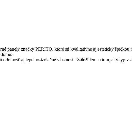
ely značky PERITO, ktoré sú kvalitatívne aj esteticky špičkou na 
u domu.
dolnosť aj tepelno-izolačné vlastnosti. Záleží len na tom, aký typ vst