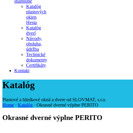
stiahnutie
Katalóg
plastových
okien
Hesta
Katalóg
dverí
Návody,
obsluha,
údržba
Technické
dokumenty
Certifikáty
Kontakt
Katalóg
Plastové a hliníkové okná a dvere od SLOVMAT, s.r.o.
Home
·
Katalóg
·
Okrasné dverné výplne PERITO
Okrasné dverné výplne PERITO