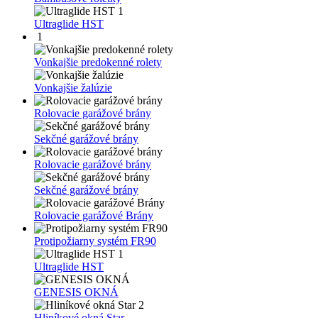
1
Ultraglide HST
1
Vonkajšie predokenné rolety
Vonkajšie žalúzie
Rolovacie garážové brány
Sekčné garážové brány
Rolovacie garážové brány
Sekčné garážové brány
Rolovacie garážové Brány
Protipožiarny systém FR90
1
Ultraglide HST
GENESIS OKNÁ
2
Hliníkové okná Star