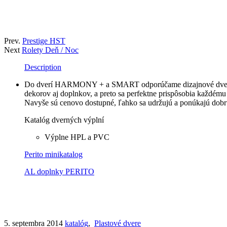
Prev.
Prestige HST
Next
Rolety Deň / Noc
Description
Do dverí HARMONY + a SMART odporúčame dizajnové dverné pan
dekorov aj doplnkov, a preto sa perfektne prispôsobia každém
Navyše sú cenovo dostupné, ľahko sa udržujú a ponúkajú dobrú o
Katalóg dverných výplní
Výplne HPL a PVC
Perito minikatalog
AL doplnky PERITO
5. septembra 2014
katalóg
,
Plastové dvere