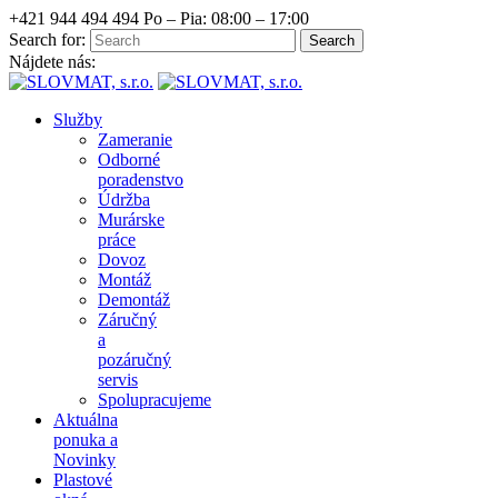
+421 944 494 494
Po – Pia: 08:00 – 17:00
Search for:
Nájdete nás:
Služby
Zameranie
Odborné
poradenstvo
Údržba
Murárske
práce
Dovoz
Montáž
Demontáž
Záručný
a
pozáručný
servis
Spolupracujeme
Aktuálna
ponuka a
Novinky
Plastové