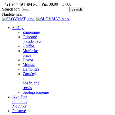
+421 944 494 494
Po – Pia: 08:00 – 17:00
Search for:
Nájdete nás:
Služby
Zameranie
Odborné
poradenstvo
Údržba
Murárske
práce
Dovoz
Montáž
Demontáž
Záručný
a
pozáručný
servis
Spolupracujeme
Aktuálna
ponuka a
Novinky
Plastové