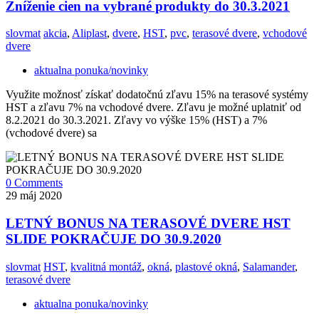
Zníženie cien na vybrané produkty do 30.3.2021
slovmat
akcia
,
Aliplast
,
dvere
,
HST
,
pvc
,
terasové dvere
,
vchodové
dvere
aktualna ponuka/novinky
Využite možnosť získať dodatočnú zľavu 15% na terasové systémy
HST a zľavu 7% na vchodové dvere. Zľavu je možné uplatniť od
8.2.2021 do 30.3.2021. Zľavy vo výške 15% (HST) a 7%
(vchodové dvere) sa
0 Comments
29
máj 2020
LETNÝ BONUS NA TERASOVÉ DVERE HST
SLIDE POKRAČUJE DO 30.9.2020
slovmat
HST
,
kvalitná montáž
,
okná
,
plastové okná
,
Salamander
,
terasové dvere
aktualna ponuka/novinky