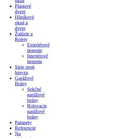
okná
Plastové
dvere
Hliníkové
okná a
dvere
Žalúzie a
Rolety
Exteriérové
tienenie
Interiérové
tienenie
Siete proti
hmyzu
Garážové
Brány
Sekčné
garážové
brány
Rolovacie
garážové
brány
Parapety
Referencie
Na