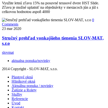
Využite letnú zľavu 15% na posuvné terasové dvere HST Slide.
Zľavu je možné uplatniť na objednávky v mesiacoch jún a júl s
celkovou hodnotou aspoň 4000
0
Comments
23
mar 2020
Stručný prehľad vonkajšieho tienenia SLOV-MAT,
s.r.o
slovmat
aktualna ponuka/novinky
2014 Copyright - SLOV-MAT, s.r.o.
Plastové okná
Hliníkové okná
Aktuálna ponuka / novinky
Žalúzie a Rolety
Služby
Referencie
Úvod
Kontakt