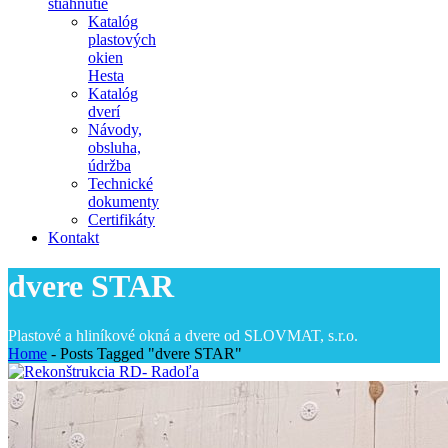
stiahnutie
Katalóg
plastových
okien
Hesta
Katalóg
dverí
Návody,
obsluha,
údržba
Technické
dokumenty
Certifikáty
Kontakt
dvere STAR
Plastové a hliníkové okná a dvere od SLOVMAT, s.r.o.
Home
-
Posts Tagged "dvere STAR"