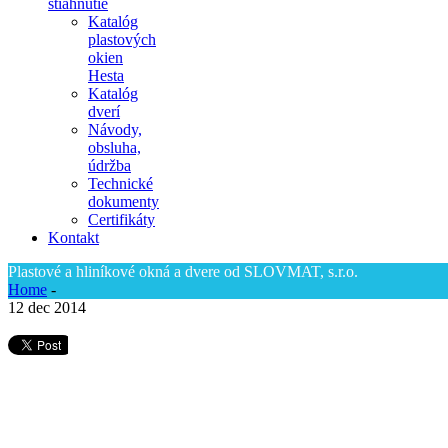
stiahnutie
Katalóg
plastových
okien
Hesta
Katalóg
dverí
Návody,
obsluha,
údržba
Technické
dokumenty
Certifikáty
Kontakt
Plastové a hliníkové okná a dvere od SLOVMAT, s.r.o.
Home
-
12
dec 2014