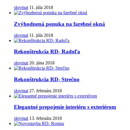
slovmat
11. júla 2018
Zvýhodnená ponuka na farebné okná
slovmat
11. júla 2018
Rekonštrukcia RD- Radoľa
slovmat
20. júna 2018
Rekonštrukcia RD- Strečno
slovmat
27. februára 2018
Elegantné prepojenie interiéru s exteriérom
slovmat
13. februára 2018