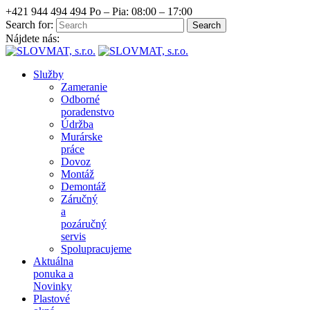
+421 944 494 494
Po – Pia: 08:00 – 17:00
Search for:
Nájdete nás:
Služby
Zameranie
Odborné
poradenstvo
Údržba
Murárske
práce
Dovoz
Montáž
Demontáž
Záručný
a
pozáručný
servis
Spolupracujeme
Aktuálna
ponuka a
Novinky
Plastové