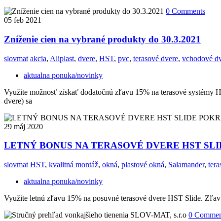
0 Comments
05
feb 2021
Zníženie cien na vybrané produkty do 30.3.2021
slovmat
akcia
,
Aliplast
,
dvere
,
HST
,
pvc
,
terasové dvere
,
vchodové d
aktualna ponuka/novinky
Využite možnosť získať dodatočnú zľavu 15% na terasové systémy 
dvere) sa
29
máj 2020
LETNÝ BONUS NA TERASOVÉ DVERE HST SLID
slovmat
HST
,
kvalitná montáž
,
okná
,
plastové okná
,
Salamander
,
tera
aktualna ponuka/novinky
Využite letnú zľavu 15% na posuvné terasové dvere HST Slide. Zľav
0 Commen