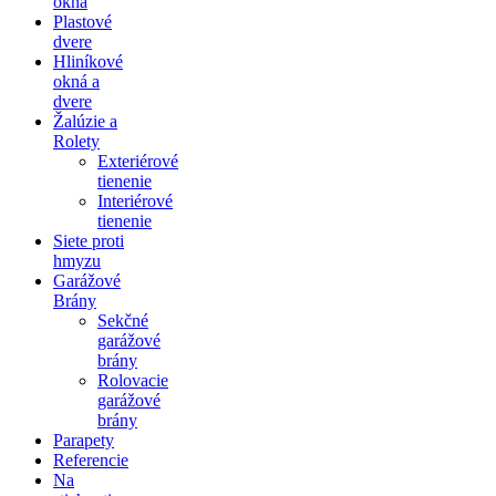
okná
Plastové
dvere
Hliníkové
okná a
dvere
Žalúzie a
Rolety
Exteriérové
tienenie
Interiérové
tienenie
Siete proti
hmyzu
Garážové
Brány
Sekčné
garážové
brány
Rolovacie
garážové
brány
Parapety
Referencie
Na